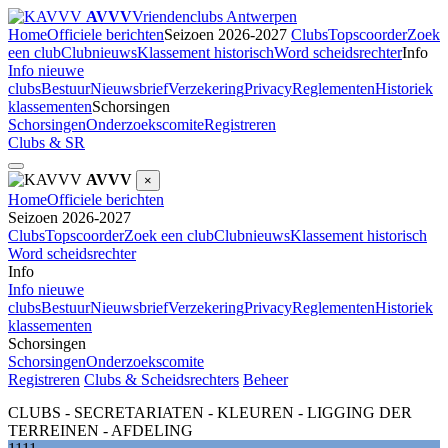
AVVV
Vriendenclubs Antwerpen
Home
Officiele berichten
Seizoen 2026-2027
Clubs
Topscoorder
Zoek
een club
Clubnieuws
Klassement historisch
Word scheidsrechter
Info
Info nieuwe
clubs
Bestuur
Nieuwsbrief
Verzekering
Privacy
Reglementen
Historiek
klassementen
Schorsingen
Schorsingen
Onderzoekscomite
Registreren
Clubs & SR
AVVV
×
Home
Officiele berichten
Seizoen 2026-2027
Clubs
Topscoorder
Zoek een club
Clubnieuws
Klassement historisch
Word scheidsrechter
Info
Info nieuwe
clubs
Bestuur
Nieuwsbrief
Verzekering
Privacy
Reglementen
Historiek
klassementen
Schorsingen
Schorsingen
Onderzoekscomite
Registreren
Clubs & Scheidsrechters
Beheer
CLUBS - SECRETARIATEN - KLEUREN - LIGGING DER
TERREINEN - AFDELING