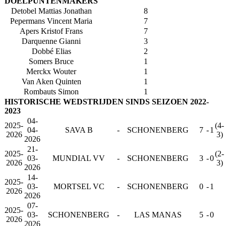
DOELPUNTENMAKERS
Detobel Mattias Jonathan
8
Pepermans Vincent Maria
7
Apers Kristof Frans
7
Darquenne Gianni
3
Dobbé Elias
2
Somers Bruce
1
Merckx Wouter
1
Van Aken Quinten
1
Rombauts Simon
1
HISTORISCHE WEDSTRIJDEN SINDS SEIZOEN 2022-
2023
04-
2025-
(4-
04-
SAVA B
-
SCHONENBERG
7
-
1
2026
3)
2026
21-
2025-
(2-
03-
MUNDIAL VV
-
SCHONENBERG
3
-
0
2026
3)
2026
14-
2025-
03-
MORTSEL VC
-
SCHONENBERG
0
-
1
2026
2026
07-
2025-
03-
SCHONENBERG
-
LAS MANAS
5
-
0
2026
2026