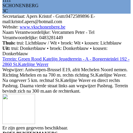
1111
SCHONENBERG
3C
Secretariaat: Apers Kristof - Gsm:0472589896 E-
mail:kristof.apers@hotmail.com
Website:
www.vkschonenberg.be
Naam Verantwoordelijke: Vercammen Peter - Tel
Verantwoordelijke: 0483281449
Thuis:
trui: Lichtblauw / Wit • broek: Wit • kousen: Lichtblauw
Uit:
trui: Donkerblauw • broek: Donkerblauw • kousen:
Donkerblauw
Terrein: Groen Rood Katelijn Jeugdterrein - A - Borgersteinlei 192 -
2860 St.Katelijne Waver
Wegwijzer: Antwerpen-Brussel E19, afrit Mechelen Noord nemen.
Richting Mehelen en na 700 m. rechts richting St.Katelijne Waver.
Na ongeveer 5 km. rechtsaf St.Katelijne Waver en direct rechts
Pasbrug. Daarna vierde straat links aan wegwijzer Pasbrug. Terrein
bevindt zich na 300 m.aan de rechterkant.
Er zijn geen gegevens beschikbaar.