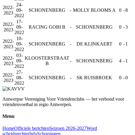
24-
2022-
09-
SCHONENBERG
-
MOLLY BLOOMS A
0
-
8
2023
2022
17-
2022-
09-
RACING GOBI B
-
SCHONENBERG
0
-
3
2023
2022
10-
2022-
09-
SCHONENBERG
-
DE KLINKAERT
0
-
1
2023
2022
03-
2022-
KLOOSTERSTRAAT
09-
-
SCHONENBERG
4
-
1
2023
B
2022
27-
2022-
08-
SCHONENBERG
-
SK RUISBROEK
0
-
0
2023
2022
Antwerpse Vereniging Voor Vriendenclubs — het verbond voor
vriendenvoetbal in regio Antwerpen.
Menu
Home
Officiele berichten
Seizoen 2026-2027
Word
scheidsrechter
Info
Schorsingen