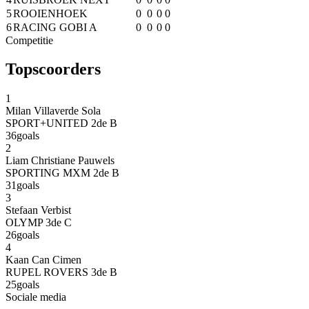
5
ROOIENHOEK
0
0
0
0
6
RACING GOBI A
0
0
0
0
Competitie
Topscoorders
1
Milan Villaverde Sola
SPORT+UNITED
2de B
36
goals
2
Liam Christiane Pauwels
SPORTING MXM
2de B
31
goals
3
Stefaan Verbist
OLYMP
3de C
26
goals
4
Kaan Can Cimen
RUPEL ROVERS
3de B
25
goals
Sociale media