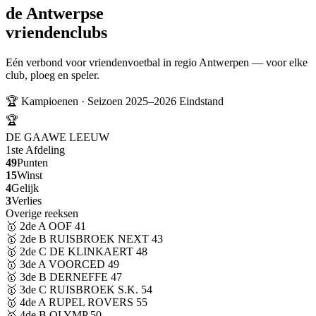
de
Antwerpse
vriendenclubs
Eén verbond voor vriendenvoetbal in regio Antwerpen — voor elke
club, ploeg en speler.
🏆 Kampioenen · Seizoen 2025–2026
Eindstand
🏆
DE GAAWE LEEUW
1ste Afdeling
49
Punten
15
Winst
4
Gelijk
3
Verlies
Overige reeksen
🥇
2de A
OOF
41
🥇
2de B
RUISBROEK NEXT
43
🥇
2de C
DE KLINKAERT
48
🥇
3de A
VOORCED
49
🥇
3de B
DERNEFFE
47
🥇
3de C
RUISBROEK S.K.
54
🥇
4de A
RUPEL ROVERS
55
🥇
4de B
OLYMP
50