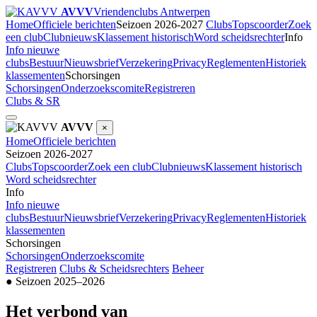
AVVV
Vriendenclubs Antwerpen
Home
Officiele berichten
Seizoen 2026-2027
Clubs
Topscoorder
Zoek
een club
Clubnieuws
Klassement historisch
Word scheidsrechter
Info
Info nieuwe
clubs
Bestuur
Nieuwsbrief
Verzekering
Privacy
Reglementen
Historiek
klassementen
Schorsingen
Schorsingen
Onderzoekscomite
Registreren
Clubs & SR
AVVV
×
Home
Officiele berichten
Seizoen 2026-2027
Clubs
Topscoorder
Zoek een club
Clubnieuws
Klassement historisch
Word scheidsrechter
Info
Info nieuwe
clubs
Bestuur
Nieuwsbrief
Verzekering
Privacy
Reglementen
Historiek
klassementen
Schorsingen
Schorsingen
Onderzoekscomite
Registreren
Clubs & Scheidsrechters
Beheer
● Seizoen 2025–2026
Het verbond van