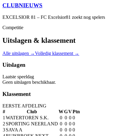
CLUBNIEUWS
EXCELSIOR 81 – FC Excelsior81 zoekt nog spelers
Competitie
Uitslagen & klassement
Alle uitslagen →
Volledig klassement →
Uitslagen
Laatste speeldag
Geen uitslagen beschikbaar.
Klassement
EERSTE AFDELING
#
Club
W
G
V
Ptn
1
WATERTOREN S.K.
0
0
0
0
2
SPORTING NEERLAND
0
0
0
0
3
SAVA A
0
0
0
0
4
RUISBROEK NEXT
0
0
0
0